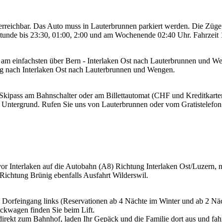
rreichbar. Das Auto muss in Lauterbrunnen parkiert werden. Die Züge
Stunde bis 23:30, 01:00, 2:00 und am Wochenende 02:40 Uhr. Fahrzeit
t am einfachsten über Bern - Interlaken Ost nach Lauterbrunnen und 
ig nach Interlaken Ost nach Lauterbrunnen und Wengen.
/Skipass am Bahnschalter oder am Billettautomat (CHF und Kreditkart
Untergrund. Rufen Sie uns von Lauterbrunnen oder vom Gratistelefon 
r Interlaken auf die Autobahn (A8) Richtung Interlaken Ost/Luzern, 
Richtung Brünig ebenfalls Ausfahrt Wilderswil.
am Dorfeingang links (Reservationen ab 4 Nächte im Winter und ab 2 
äckwagen finden Sie beim Lift.
 direkt zum Bahnhof, laden Ihr Gepäck und die Familie dort aus und f